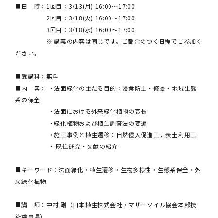
■日 時：1回目：3/13(月) 16:00～17:00
2回目：3/18(火) 16:00～17:00
3回目：3/18(水) 16:00～17:00
※ 講義の内容は同じです。ご都合のつく日程でご参加く
ださい。
■受講料：無料
■内 容： ・法面緑化の主たる目的：浸食防止・修景・地域生態
系の保全
・法面における外来緑化植物の衰長
・緑化植物および植生調査法の変遷
・施工事例と植生遷移：自然侵入促進工，表土利用工
・ 既往研究・文献の紹介
■キーワード：法面緑化・植生遷移・生物多様性・生態系保全・外
来緑化植物
■講 師：中村 剛（日本植生株式会社・マザーソイル協会本部技
術委員長）