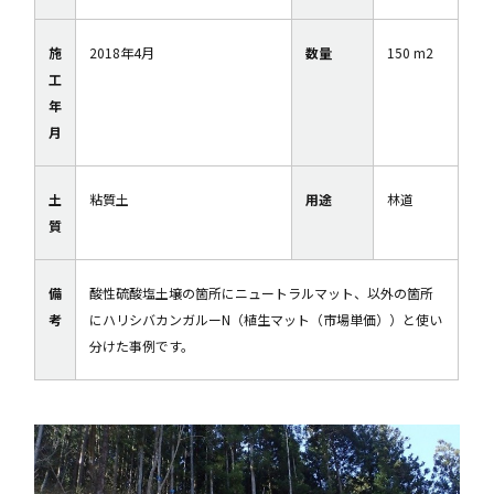
施
2018年4月
数量
150 m2
工
年
月
土
粘質土
用途
林道
質
備
酸性硫酸塩土壌の箇所にニュートラルマット、以外の箇所
考
にハリシバカンガルーN（植生マット（市場単価））と使い
分けた事例です。