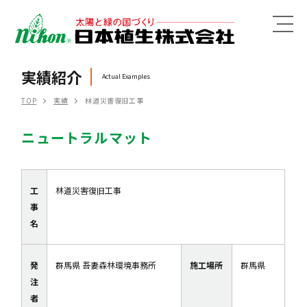
MENU
実績紹介
Actual Examples
TOP
実績
林道災害復旧工事
ニュートラルマット
工
林道災害復旧工事
事
名
発
群馬県 吾妻森林環境事務所
施工場所
群馬県
注
者