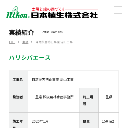
MENU
実績紹介
Actual Examples
TOP
実績
自然災害防止事業 治山工事
ハリシバエース
工事名
自然災害防止事業 治山工事
発注者
三重県 松阪農林水産事務所
施工場
三重県
所
施工年
2020年1月
数量
150 m2
月