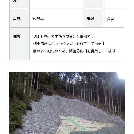
土質
砂質土
用途
治山
備考
切土と盛土で工法を使分けた事例です。
切土箇所はキョウジンガーを施工しています
鹿の多い地域のため、獣害防止柵を併用しています