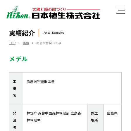
MENU
実績紹介
Actual Examples
TOP
実績
高屋災害復旧工事
メデル
工
高屋災害復旧工事
事
名
発
林野庁 近畿中国森林管理局 広島森
施工
広島県
注
林管理署
場所
者