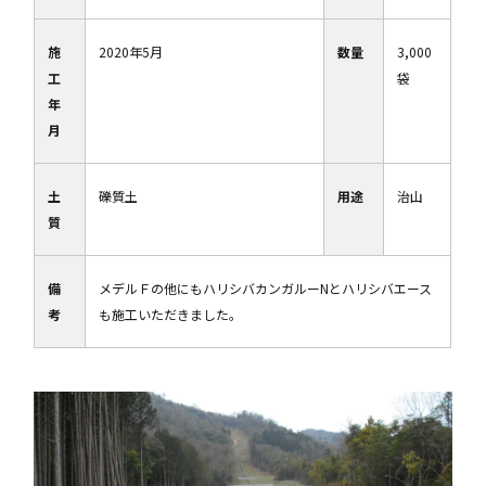
施
2020年5月
数量
3,000
工
袋
年
月
土
礫質土
用途
治山
質
備
メデルＦの他にもハリシバカンガルーNとハリシバエース
考
も施工いただきました。