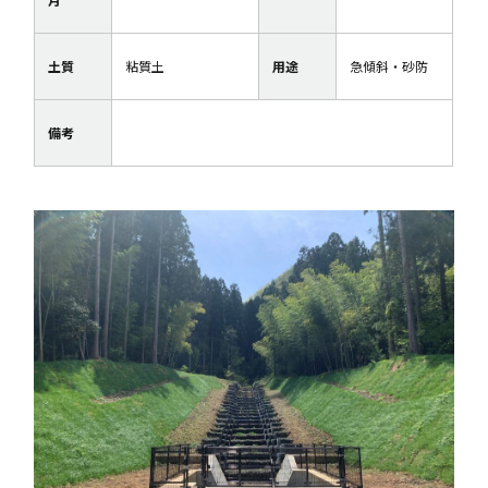
土質
粘質土
用途
急傾斜・砂防
備考