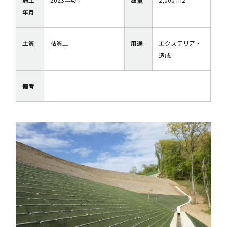
年月
土質
粘質土
用途
エクステリア・
造成
備考