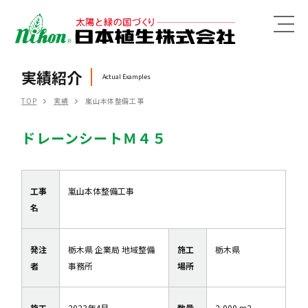
MENU
実績紹介
Actual Examples
TOP
実績
嵐山本体整備工事
ドレーンシートＭ４５
工事
嵐山本体整備工事
名
発注
栃木県 企業局 地域整備
施工
栃木県
者
事務所
場所
施工
2023年4月
数量
2,000 m2