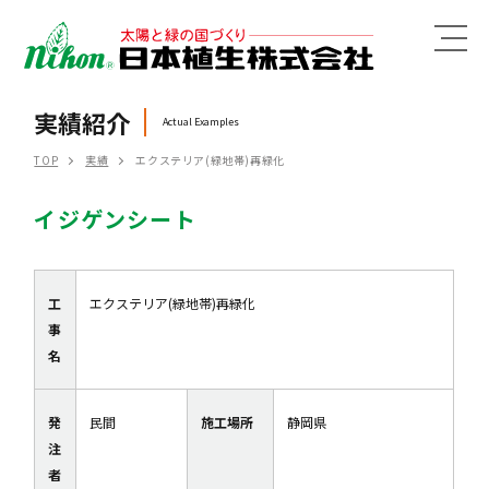
MENU
実績紹介
Actual Examples
TOP
実績
エクステリア(緑地帯)再緑化
イジゲンシート
工
エクステリア(緑地帯)再緑化
事
名
発
民間
施工場所
静岡県
注
者