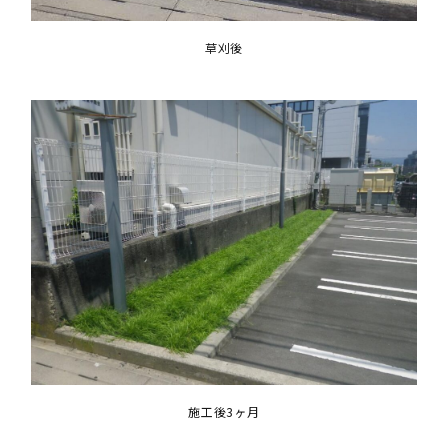
草刈後
施工後3ヶ月