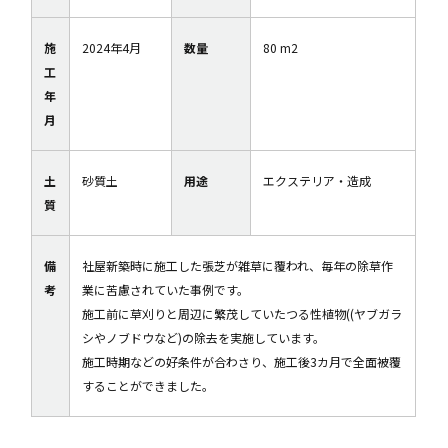
施
2024年4月
数量
80 m2
工
年
月
土
砂質土
用途
エクステリア・造成
質
備
社屋新築時に施工した張芝が雑草に覆われ、毎年の除草作
考
業に苦慮されていた事例です。
施工前に草刈りと周辺に繁茂していたつる性植物((ヤブガラ
シやノブドウなど)の除去を実施しています。
施工時期などの好条件が合わさり、施工後3カ月で全面被覆
することができました。