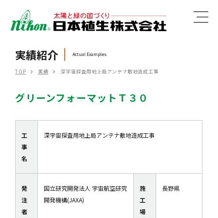
MENU
実績紹介
Actual Examples
TOP
実績
深宇宙探査用地上局アンテナ敷地造成工事
グリーンフォーマットＴ３０
工
深宇宙探査用地上局アンテナ敷地造成工事
事
名
発
国立研究開発法人 宇宙航空研究
施
長野県
注
開発機構(JAXA)
工
者
場