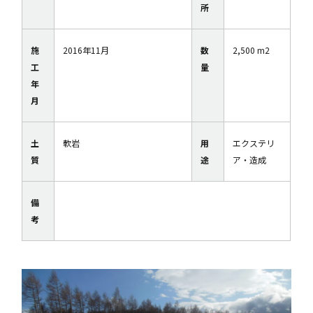
所
施
2016年11月
数
2,500 m2
工
量
年
月
土
軟岩
用
エクステリ
質
途
ア・造成
備
考