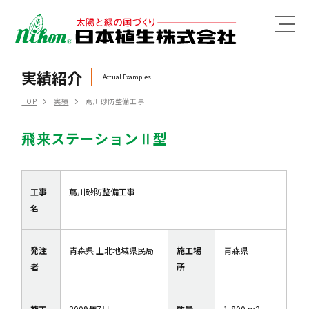
MENU
実績紹介
Actual Examples
TOP
実績
蔦川砂防整備工事
飛来ステーションⅡ型
工事
蔦川砂防整備工事
名
発注
青森県 上北地域県民局
施工場
青森県
者
所
施工
2009年7月
数量
1,800 m2