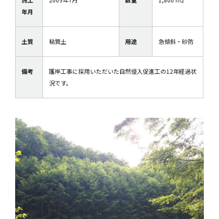
年月
土質
粘質土
用途
急傾斜・砂防
備考
護岸工事に採用いただいた自然侵入促進工の12年経過状
況です。