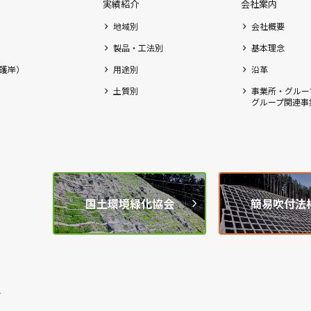
実績紹介
会社案内
地域別
会社概要
製品・工法別
基本理念
護岸）
用途別
沿革
土質別
事業所・グルー
グループ関連事
国土環境緑化協会
簡易吹付法
1