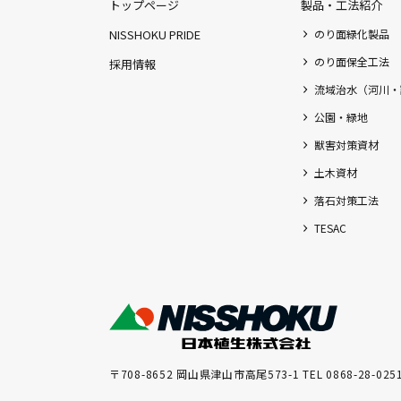
トップページ
製品・工法紹介
NISSHOKU PRIDE
のり面緑化製品
のり面保全工法
採用情報
流域治水（河川・
公園・緑地
獣害対策資材
土木資材
落石対策工法
TESAC
〒708-8652 岡山県津山市高尾573-1 TEL 0868-28-025