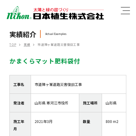
MENU
実績紹介
Actual Examples
TOP
実績
市道陣ヶ峯道路災害復旧工事
かまくらマット肥料袋付
工事名
市道陣ヶ峯道路災害復旧工事
発注者
山形県 寒河江市役所
施工場所
山形県
施工年
2021年3月
数量
800 m2
月