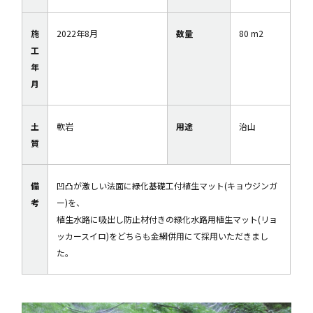
施
2022年8月
数量
80 m2
工
年
月
土
軟岩
用途
治山
質
備
凹凸が激しい法面に緑化基礎工付植生マット(キョウジンガ
考
ー)を、
植生水路に吸出し防止材付きの緑化水路用植生マット(リョ
ッカースイロ)をどちらも金網併用にて採用いただきまし
た。