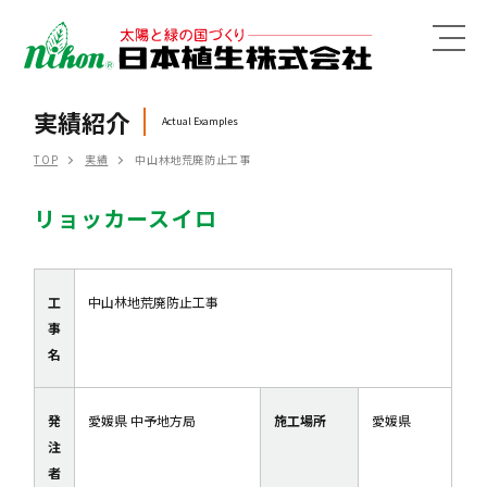
MENU
実績紹介
Actual Examples
TOP
実績
中山林地荒廃防止工事
リョッカースイロ
工
中山林地荒廃防止工事
事
名
発
愛媛県 中予地方局
施工場所
愛媛県
注
者