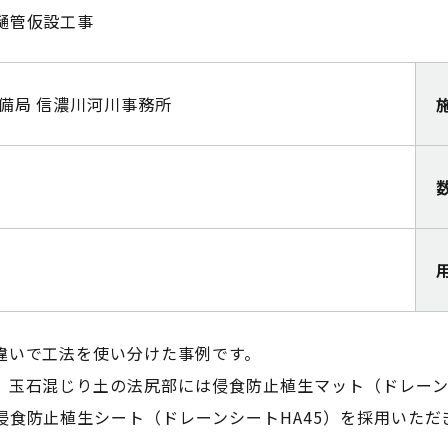
樋管仮設工事
備局 信濃川河川事務所
違いで工法を使い分けた事例です。
、玉石混じり土の法尻部には侵食防止植生マット（ドレーンシ
侵食防止植生シート（ドレーンシートHA45）を採用いただ