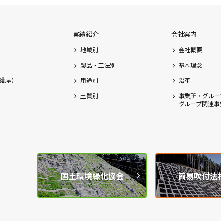
実績紹介
会社案内
地域別
会社概要
製品・工法別
基本理念
護岸）
用途別
沿革
土質別
事業所・グルー
グループ関連事
国土環境緑化協会
簡易吹付法