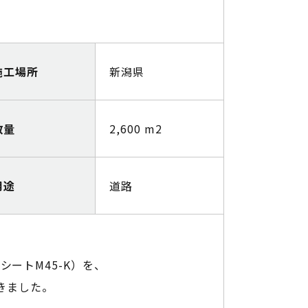
施工場所
新潟県
数量
2,600 m2
用途
道路
ートM45-K）を、
きました。