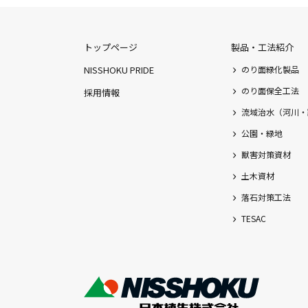
トップページ
製品・工法紹介
NISSHOKU PRIDE
のり面緑化製品
のり面保全工法
採用情報
流域治水（河川・
公園・緑地
獣害対策資材
土木資材
落石対策工法
TESAC