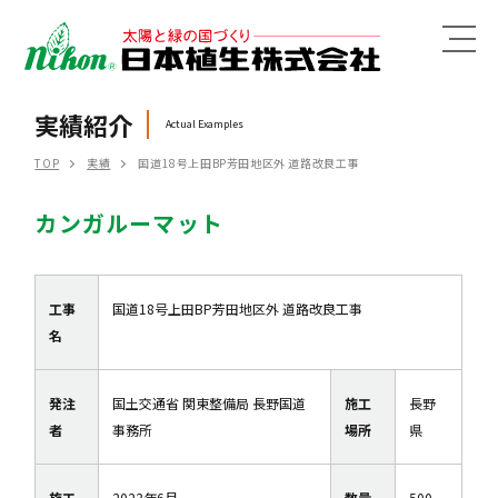
MENU
実績紹介
Actual Examples
TOP
実績
国道18号上田BP芳田地区外 道路改良工事
カンガルーマット
工事
国道18号上田BP芳田地区外 道路改良工事
名
発注
国土交通省 関東整備局 長野国道
施工
長野
者
事務所
場所
県
施工
2023年6月
数量
500