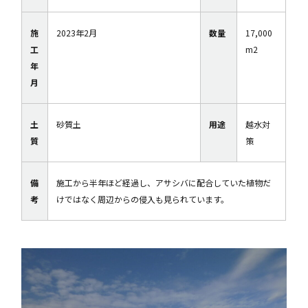
施
2023年2月
数量
17,000
工
m2
年
月
土
砂質土
用途
越水対
質
策
備
施工から半年ほど経過し、アサシバに配合していた植物だ
考
けではなく周辺からの侵入も見られています。