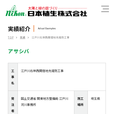
MENU
実績紹介
Actual Examples
TOP
実績
江戸川右岸西関宿地先堤防工事
アサシバ
工
江戸川右岸西関宿地先堤防工事
事
名
発
国土交通省 関東地方整備局 江戸川
施工
埼玉県
注
河川事務所
場所
者