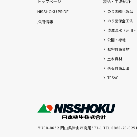
トップページ
製品・工法紹介
NISSHOKU PRIDE
のり面緑化製品
のり面保全工法
採用情報
流域治水（河川・
公園・緑地
獣害対策資材
土木資材
落石対策工法
TESAC
〒708-8652 岡山県津山市高尾573-1 TEL 0868-28-025