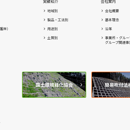
実績紹介
会社案内
地域別
会社概要
製品・工法別
基本理念
護岸）
用途別
沿革
土質別
事業所・グルー
グループ関連事
国土環境緑化協会
簡易吹付法
1