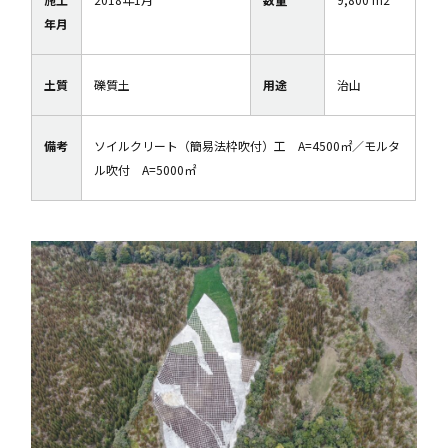
年月
土質
礫質土
用途
治山
備考
ソイルクリート（簡易法枠吹付）工 A=4500㎡／モルタ
ル吹付 A=5000㎡