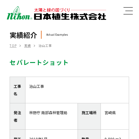
MENU
実績紹介
Actual Examples
TOP
実績
治山工事
セパレートショット
工事
治山工事
名
発注
林野庁 南部森林管理局
施工場所
宮崎県
者
施工
2018年1月
数量
9,800 m2