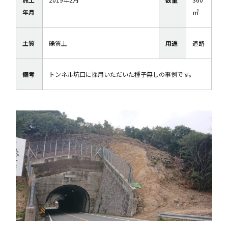
年月
㎡
土質
礫質土
用途
道路
備考
トンネル坑口に採用いただいた種子無しの事例です。