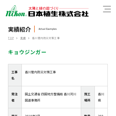
MENU
実績紹介
Actual Examples
TOP
実績
香川管内防災対策工事
キョウジンガー
工事
香川管内防災対策工事
名
発注
国土交通省 四国地方整備局 香川河川
施工
香川
者
国道事務所
場所
県
施工
2019年2月
数量
360