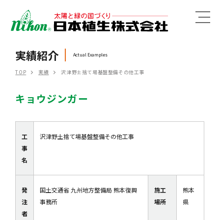
MENU
実績紹介
Actual Examples
TOP
実績
沢津野土捨て場基盤整備その他工事
キョウジンガー
工
沢津野土捨て場基盤整備その他工事
事
名
発
国土交通省 九州地方整備局 熊本復興
施工
熊本
注
事務所
場所
県
者