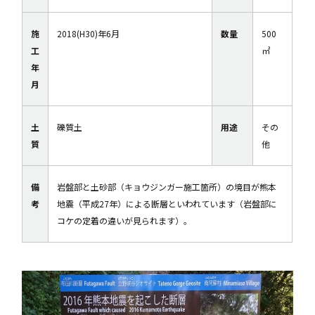
施
2018(H30)年6月
数量
500
工
㎡
年
月
土
礫質土
用途
その
質
他
備
岩盤部と土砂部（キョウジンガー施工箇所）の境目が熊本
考
地震（平成27年）による断層といわれています（岩盤部に
コケの定着の違いが見られます）。