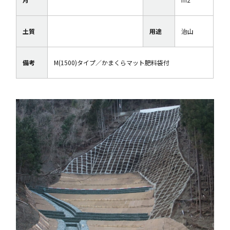
土質
用途
治山
備考
M(1500)タイプ／かまくらマット肥料袋付