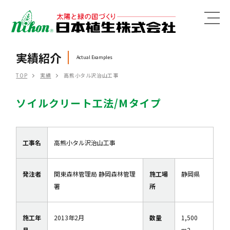
MENU
実績紹介
Actual Examples
TOP
実績
高熊小タル沢治山工事
ソイルクリート工法/Mタイプ
工事名
高熊小タル沢治山工事
発注者
関東森林管理局 静岡森林管理
施工場
静岡県
署
所
施工年
2013年2月
数量
1,500
月
m2