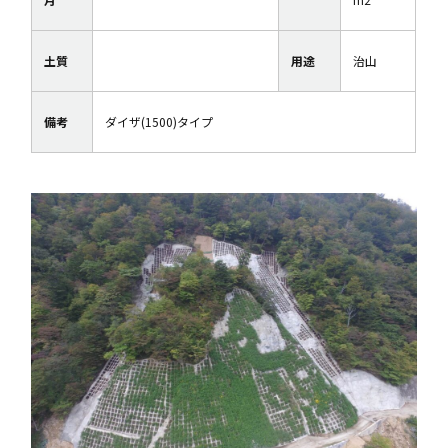
土質
用途
治山
備考
ダイザ(1500)タイプ