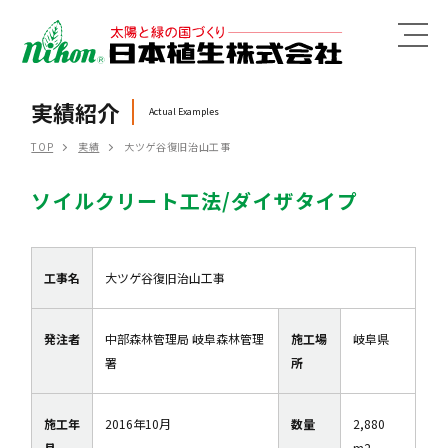
MENU
実績紹介
Actual Examples
TOP
実績
大ツゲ谷復旧治山工事
ソイルクリート工法/ダイザタイプ
工事名
大ツゲ谷復旧治山工事
発注者
中部森林管理局 岐阜森林管理
施工場
岐阜県
署
所
施工年
2016年10月
数量
2,880
月
m2