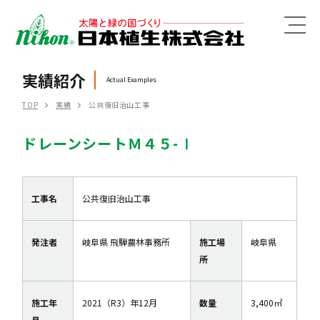
MENU
実績紹介
Actual Examples
TOP
実績
公共復旧治山工事
ドレーンシートＭ４５-Ⅰ
工事名
公共復旧治山工事
発注者
岐阜県 飛騨農林事務所
施工場
岐阜県
所
施工年
2021（R3）年12月
数量
3,400㎡
月