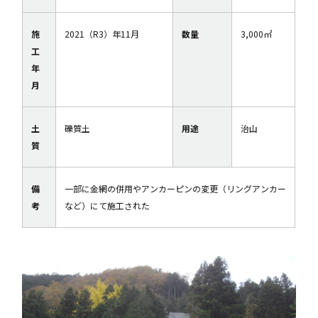
施
2021（R3）年11月
数量
3,000㎡
工
年
月
土
礫質土
用途
治山
質
備
一部に金網の併用やアンカーピンの変更（リングアンカー
考
など）にて施工された