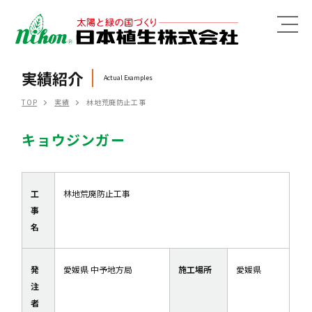
MENU
実績紹介
Actual Examples
TOP
実績
林地荒廃防止工事
キョウジンガー
工
林地荒廃防止工事
事
名
発
愛媛県 中予地方局
施工場所
愛媛県
注
者