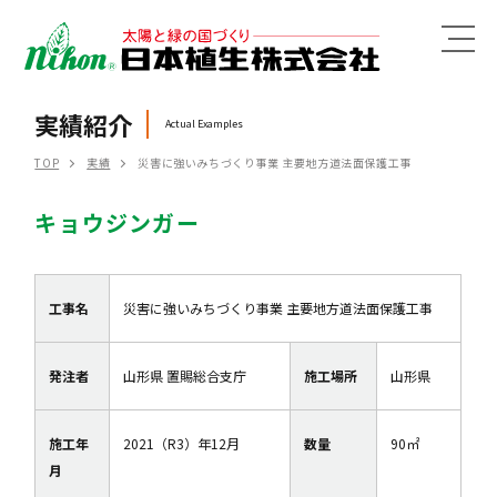
MENU
実績紹介
Actual Examples
TOP
実績
災害に強いみちづくり事業 主要地方道法面保護工事
キョウジンガー
工事名
災害に強いみちづくり事業 主要地方道法面保護工事
発注者
山形県 置賜総合支庁
施工場所
山形県
施工年
2021（R3）年12月
数量
90㎡
月