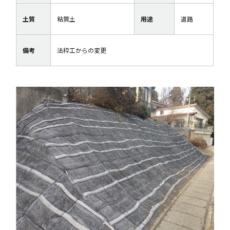
土質
粘質土
用途
道路
備考
法枠工からの変更