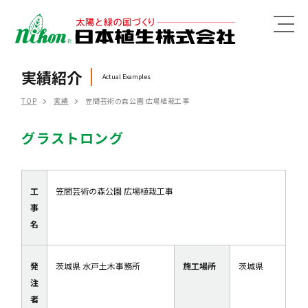
MENU
実績紹介
Actual Examples
TOP
実績
笠間芸術の森公園 広場植栽工事
グラストロング
工
笠間芸術の森公園 広場植栽工事
事
名
発
茨城県 水戸土木事務所
施工場所
茨城県
注
者