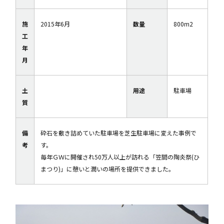
施
2015年6月
数量
800m2
工
年
月
土
用途
駐車場
質
備
砕石を敷き詰めていた駐車場を芝生駐車場に変えた事例で
考
す。
毎年ＧＷに開催され50万人以上が訪れる「笠間の陶炎祭(ひ
まつり)」に憩いと潤いの場所を提供できました。