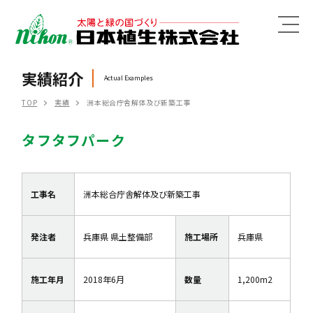
MENU
実績紹介
Actual Examples
TOP
実績
洲本総合庁舎解体及び新築工事
タフタフパーク
工事名
洲本総合庁舎解体及び新築工事
発注者
兵庫県 県土整備部
施工場所
兵庫県
施工年月
2018年6月
数量
1,200m2