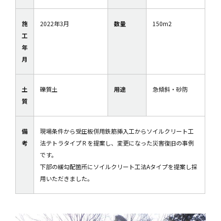
施
2022年3月
数量
150m2
工
年
月
土
礫質土
用途
急傾斜・砂防
質
備
現場条件から受圧板併用鉄筋挿入工からソイルクリート工
考
法テトラタイプＲを提案し、変更になった災害復旧の事例
です。
下部の緩勾配箇所にソイルクリート工法Aタイプを提案し採
用いただきました。