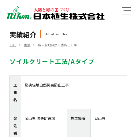
MENU
実績紹介
Actual Examples
TOP
実績
勝央緑地自然災害防止工事
ソイルクリート工法/Aタイプ
工
勝央緑地自然災害防止工事
事
名
発
岡山県 勝央町役場
施工場所
岡山県
注
者