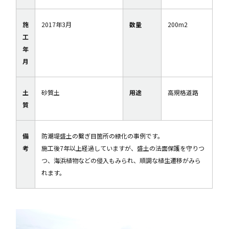
施
2017年3月
数量
200m2
工
年
月
土
砂質土
用途
高規格道路
質
備
防潮堤盛土の繫ぎ目箇所の緑化の事例です。
考
施工後7年以上経過していますが、盛土の法面保護を守りつ
つ、海浜植物などの侵入もみられ、順調な植生遷移がみら
れます。