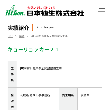
MENU
実績紹介
Actual Examples
TOP
実績
伊師海岸 海岸保全施設整備工事
キョーリョッカー２１
工
伊師海岸 海岸保全施設整備工事
事
名
発
茨城県 高萩工事事務所
施工場所
茨城県
注
者