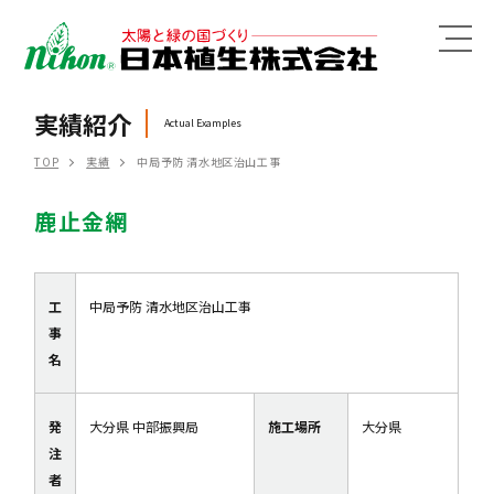
MENU
実績紹介
Actual Examples
TOP
実績
中局予防 清水地区治山工事
鹿止金網
工
中局予防 清水地区治山工事
事
名
発
大分県 中部振興局
施工場所
大分県
注
者