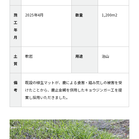
施
2025年4月
数量
1,200m2
工
年
月
土
軟岩
用途
治山
質
備
既設の植生マットが、鹿による食害・踏み荒しの被害を受
考
けたことから、鹿止金網を併用したキョウジンガー工を提
案し採用いただきました。