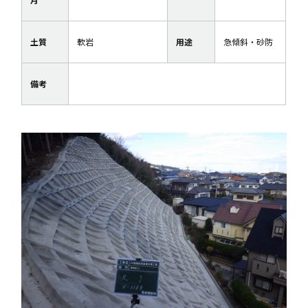
土質
軟岩
用途
急傾斜・砂防
備考