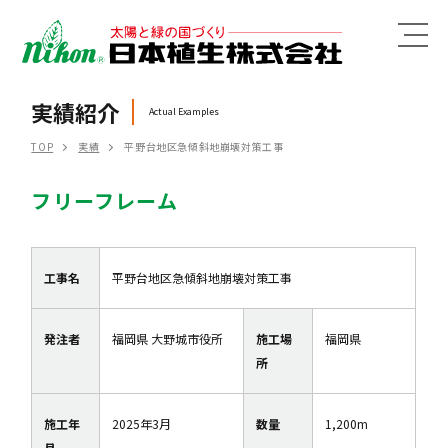
MENU
実績紹介
Actual Examples
TOP
実績
平野台地区急傾斜地崩壊対策工事
フリーフレーム
工事名
平野台地区急傾斜地崩壊対策工事
発注者
福岡県 大野城市役所
施工場
福岡県
所
施工年
2025年3月
数量
1,200m
月