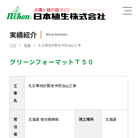
MENU
実績紹介
Actual Examples
TOP
実績
礼文華地区緊急予防治山工事
グリーンフォーマットＴ５０
工
礼文華地区緊急予防治山工事
事
名
発
北海道 後志振興局
施工場所
北海道
注
者