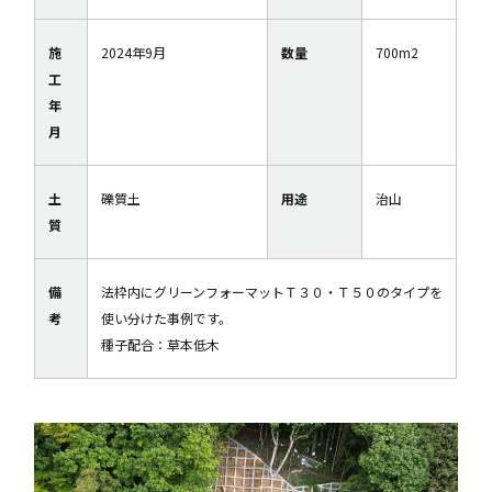
施
2024年9月
数量
700m2
工
年
月
土
礫質土
用途
治山
質
備
法枠内にグリーンフォーマットＴ３０・Ｔ５０のタイプを
考
使い分けた事例です。
種子配合：草本低木