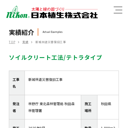
MENU
実績紹介
Actual Examples
TOP
実績
新城林道災害復旧工事
ソイルクリート工法/テトラタイプ
工事
新城林道災害復旧工事
名
発注
林野庁 東北森林管理局 秋田森
施工
秋田県
者
林管理署
場所
施工
2025年8月
数量
1,800m2