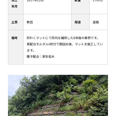
年月
土質
軟岩
用途
道路
備考
枠わくマットにて枠内を補修した8年後の事例です。
貧配合モルタルﾙ吹付で間詰め後、マットを施工してい
ます。
種子配合：草本低木