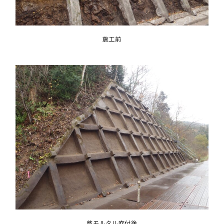
施工前
貧モルタル吹付後