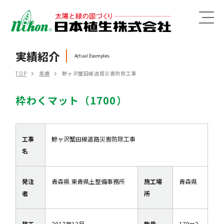
MENU
実績紹介
Actual Examples
TOP
実績
鰺ヶ沢蟹田線道路災害防除工事
枠わくマット（1700）
工事
鰺ヶ沢蟹田線道路災害防除工事
名
発注
青森県 東青県土整備事務所
施工場
青森県
者
所
施工
2017年12月
数量
170m2