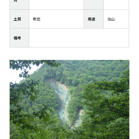
土質
軟岩
用途
治山
備考