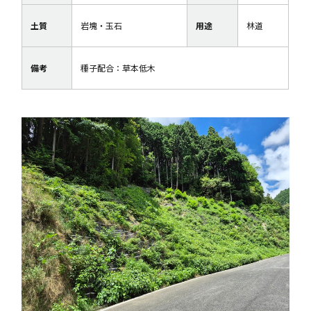
土質
岩塊・玉石
用途
林道
備考
種子配合：草本低木