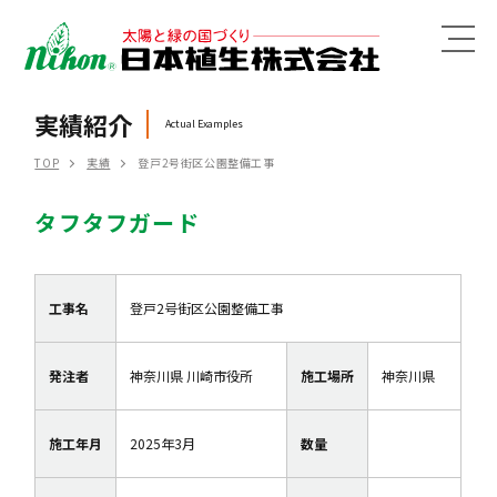
MENU
実績紹介
Actual Examples
TOP
実績
登戸2号街区公園整備工事
タフタフガード
工事名
登戸2号街区公園整備工事
発注者
神奈川県 川崎市役所
施工場所
神奈川県
施工年月
2025年3月
数量