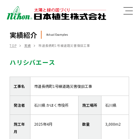
MENU
実績紹介
Actual Examples
TOP
実績
市道長柄町1号線道路災害復旧工事
ハリシバエース
工事名
市道長柄町1号線道路災害復旧工事
発注者
石川県 かほく市役所
施工場所
石川県
施工年
2025年4月
数量
3,000m2
月