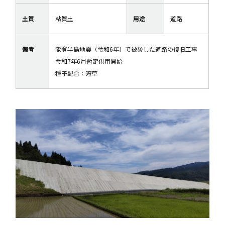
土質
粘質土
用途
道路
備考
能登半島地震（令和6年）で被災した道路の復旧工事
令和7年6月暫定供用開始
種子配合：短草