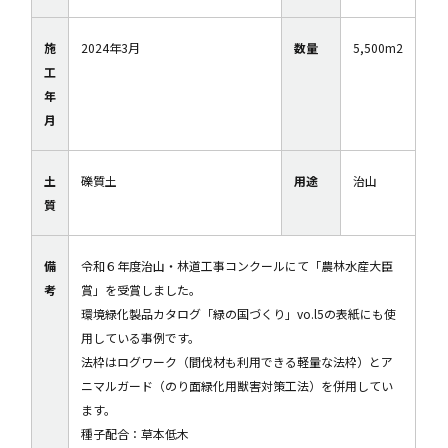
施
2024年3月
数量
5,500m2
工
年
月
土
礫質土
用途
治山
質
備
令和６年度治山・林道工事コンクールにて「農林水産大臣
考
賞」を受賞しました。
環境緑化製品カタログ「緑の国づくり」vo.l5の表紙にも使
用している事例です。
法枠はログワーク（間伐材も利用できる軽量な法枠）とア
ニマルガード（のり面緑化用獣害対策工法）を併用してい
ます。
種子配合：草本低木