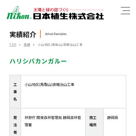
MENU
実績紹介
Actual Examples
TOP
実績
小山地区(角取山)直轄治山工事
ハリシバカンガルー
工
小山地区(角取山)直轄治山工事
事
名
発
林野庁 関東森林管理局 静岡森林管
施工
静岡県
注
理署
場所
者