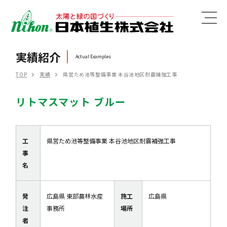
MENU
実績紹介
Actual Examples
TOP
実績
県営ため池等整備事業 本谷池地区耐震補強工事
リトマスマット ブルー
工
県営ため池等整備事業 本谷池地区耐震補強工事
事
名
発
広島県 東部農林水産
施工
広島県
注
事務所
場所
者