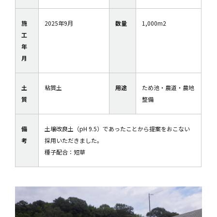
施
2025年9月
数量
1,000m2
工
年
月
土
粘質土
用途
ため池・農道・農地
質
整備
備
土壌改良土（pH 9.5）であったことから提案をおこない
考
採用いただきました。
種子配合：短草