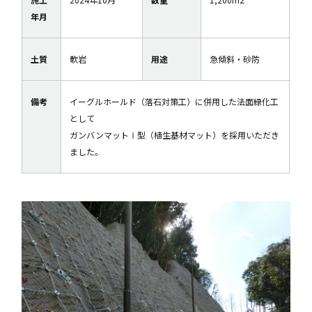
年月
土質
軟岩
用途
急傾斜・砂防
備考
イーグルホールド（落石対策工）に併用した法面緑化工
として
ガンバンマットⅠ型（植生基材マット）を採用いただき
ました。