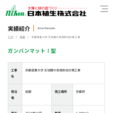
MENU
実績紹介
Actual Examples
TOP
実績
京都産業大学 天地館の急傾斜地対策工事
ガンバンマットⅠ型
工事
京都産業大学 天地館の急傾斜地対策工事
名
発注
民間
施工場所
京都府
者
施工
2024年10月
数量
1,200m2