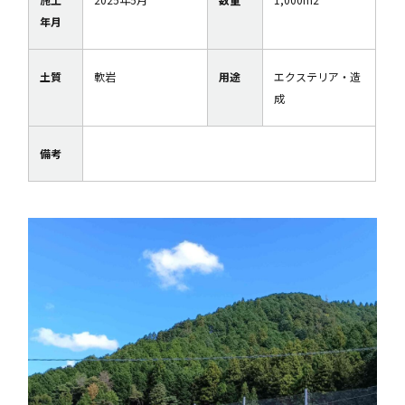
年月
土質
軟岩
用途
エクステリア・造
成
備考