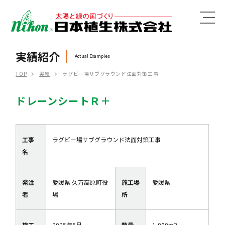
MENU
実績紹介
Actual Examples
TOP
実績
ラグビー場サブグラウンド法面対策工事
ドレーンシートＲ＋
工事
ラグビー場サブグラウンド法面対策工事
名
発注
愛媛県 久万高原町役
施工場
愛媛県
者
場
所
施工
2025年5月
数量
1,000m2