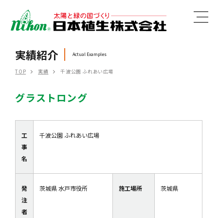
MENU
実績紹介
Actual Examples
TOP
実績
千波公園 ふれあい広場
グラストロング
工
千波公園 ふれあい広場
事
名
発
茨城県 水戸市役所
施工場所
茨城県
注
者