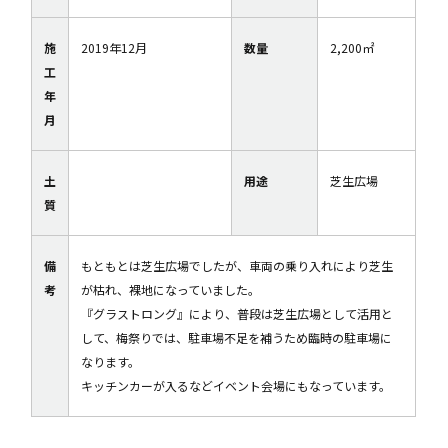
施
2019年12月
数量
2,200㎡
工
年
月
土
用途
芝生広場
質
備
もともとは芝生広場でしたが、車両の乗り入れにより芝生
考
が枯れ、裸地になっていました。
『グラストロング』により、普段は芝生広場として活用と
して、梅祭りでは、駐車場不足を補うため臨時の駐車場に
なります。
キッチンカーが入るなどイベント会場にもなっています。