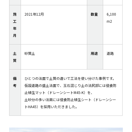
施
2021年12月
数量
6,100
工
m2
年
月
土
砂質土
用途
道路
質
備
ひとつの法面で土質の違いで工法を使い分けた事例です。
考
仮設道路の盛土法面で、玉石混じり土の法尻部には侵食防
止植生マット（ドレーンシートM45-K）を、
土砂分の多い法肩には侵食防止植生シート（ドレーンシー
トHA45）を採用いただきました。