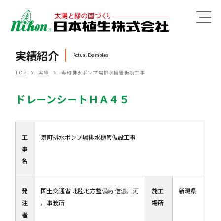
MENU
実績紹介
Actual Examples
TOP
実績
寿町排水ポンプ場排水樋管仮設工事
ドレーンシートＨＡ４５
工
寿町排水ポンプ場排水樋管仮設工事
事
名
発
国土交通省 北陸地方整備局 信濃川河
施工
新潟県
注
川事務所
場所
者