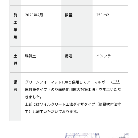
施
2020年2月
数量
250 m2
工
年
月
土
礫質土
用途
インフラ
質
備
グリーンフォーマットT30と併用してアニマルガード工法
考
鹿対策タイプ（のり面緑化用獣害対策工法）を施工いただ
きました。
上部にはソイルクリート工法ダイザタイプ（簡易吹付法枠
工）も施工いただいております。