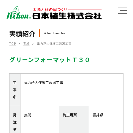
MENU
実績紹介
Actual Examples
TOP
実績
電力所内保護工設置工事
グリーンフォーマットＴ３０
工
電力所内保護工設置工事
事
名
発
民間
施工場所
福井県
注
者