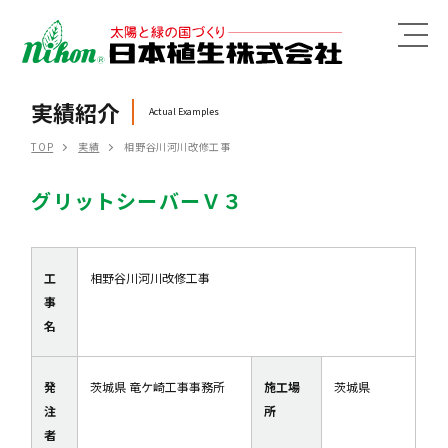
MENU
実績紹介
Actual Examples
TOP
実績
相野谷川河川改修工事
グリットシーバーＶ３
工
相野谷川河川改修工事
事
名
発
茨城県 竜ケ崎工事事務所
施工場
茨城県
注
所
者