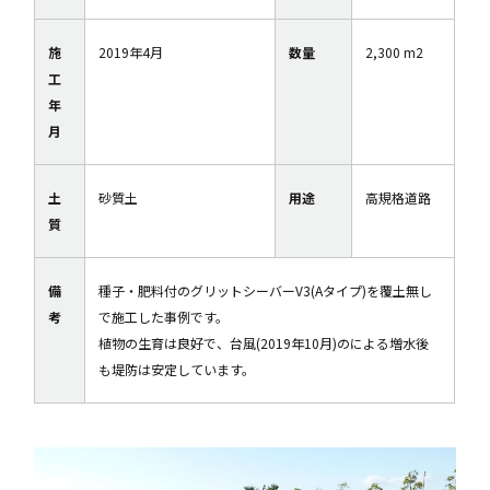
施
2019年4月
数量
2,300 m2
工
年
月
土
砂質土
用途
高規格道路
質
備
種子・肥料付のグリットシーバーV3(Aタイプ)を覆土無し
考
で施工した事例です。
植物の生育は良好で、台風(2019年10月)のによる増水後
も堤防は安定しています。