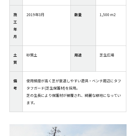
施
2019年3月
数量
1,500 m2
工
年
月
土
砂質土
用途
芝生広場
質
備
使用頻度が高く芝が衰退しやすい遊具・ベンチ周辺にタフ
考
タフガード(芝生保護材)を採用。
芝の生長により保護材が被覆され、綺麗な緑地になってい
ます。