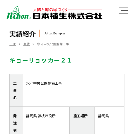
MENU
実績紹介
Actual Examples
TOP
実績
水守中央公園整備工事
キョーリョッカー２１
工
水守中央公園整備工事
事
名
発
静岡県 藤枝市役所
施工場所
静岡県
注
者