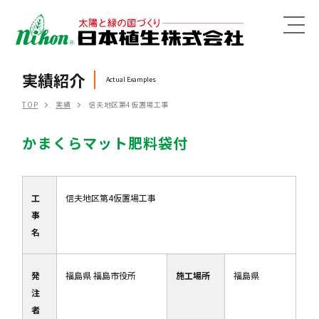
MENU
実績紹介
Actual Examples
TOP
実績
信夫地区第4仮置場工事
かまくらマット肥料袋付
工
信夫地区第4仮置場工事
事
名
発
福島県 福島市役所
施工場所
福島県
注
者