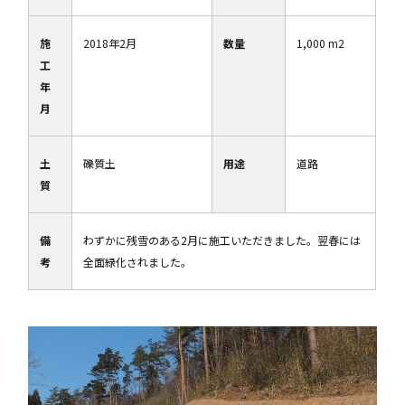
施
2018年2月
数量
1,000 m2
工
年
月
土
礫質土
用途
道路
質
備
わずかに残雪のある2月に施工いただきました。翌春には
考
全面緑化されました。