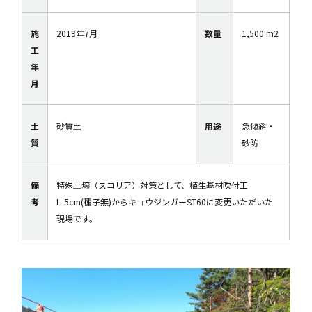
施
2019年7月
数量
1,500 m2
工
年
月
土
砂質土
用途
急傾斜・
質
砂防
備
特殊土壌（スコリア）対策として、植生基材吹付工
考
t=5cm(種子無)からキョウジンガーST60に変更いただいた
現場です。