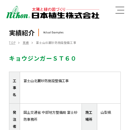
MENU
実績紹介
Actual Examples
TOP
実績
富士山北麓砂防施設整備工事
キョウジンガーＳＴ６０
工
富士山北麓砂防施設整備工事
事
名
発
国土交通省 中部地方整備局 富士砂
施工
山梨県
注
防事務所
場所
者