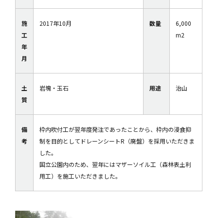
施
2017年10月
数量
6,000
工
m2
年
月
土
岩塊・玉石
用途
治山
質
備
枠内吹付工が翌年度発注であったことから、枠内の浸食抑
考
制を目的としてドレーンシートR（廃盤）を採用いただきま
した。
国立公園内のため、翌年にはマザーソイル工（森林表土利
用工）を施工いただきました。