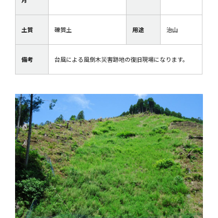
土質
礫質土
用途
治山
備考
台風による風倒木災害跡地の復旧現場になります。