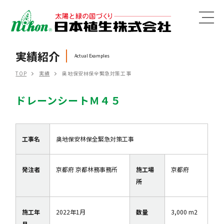
MENU
実績紹介
Actual Examples
TOP
実績
奥地保安林保全緊急対策工事
ドレーンシートＭ４５
工事名
奥地保安林保全緊急対策工事
発注者
京都府 京都林務事務所
施工場
京都府
所
施工年
2022年1月
数量
3,000 m2
月